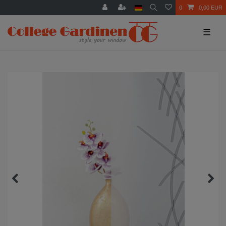
0
0,00 EUR
☰