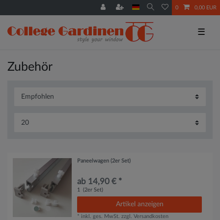
0
0,00 EUR
☰
Zubehör
Paneelwagen (2er Set)
ab 14,90 € *
1
(2er Set)
Artikel anzeigen
*
inkl. ges. MwSt.
zzgl.
Versandkosten