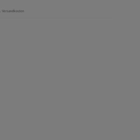
.
Versandkosten
Saskia-Miriam II
ab 141,68 € *
1
(3er Set)
gl.
*
inkl. ges. MwSt.
zzgl.