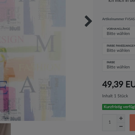
ich mich in d
Artikelnummer
FVSASK
VORHANGLÄNGE
FARBE PANEELWAGE
FARBE
49,39 E
Inhalt
1
Stück
Kurzfristig verfüg