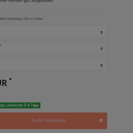
einen Händen gut aufgehoben.
IA-Mehrfarbig-140 cm-Silber
N
*
UR
bar, Lieferzeit 3-4 Tage
In den Warenkorb