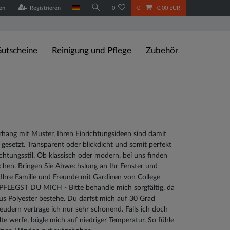
en
Registrieren
0
0
0,00 EUR
utscheine
Reinigung und Pflege
Zubehör
rhang mit Muster, Ihren Einrichtungsideen sind damit
gesetzt. Transparent oder blickdicht und somit perfekt
ichtungsstil. Ob klassisch oder modern, bei uns finden
uchen. Bringen Sie Abwechslung an Ihr Fenster und
 Ihre Familie und Freunde mit Gardinen von College
PFLEGST DU MICH - Bitte behandle mich sorgfältig, da
us Polyester bestehe. Du darfst mich auf 30 Grad
eudern vertrage ich nur sehr schonend. Falls ich doch
lte werfe, bügle mich auf niedriger Temperatur. So fühle