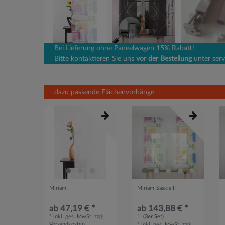
Bei Lieferung ohne Paneelwagen 15% Rabatt!
Bitte kontaktieren Sie uns
vor der Bestellung
unter serv
dazu passende Flächenvorhänge
Miriam
Miriam-Saskia II
ab 47,19 € *
ab 143,88 € *
*
inkl. ges. MwSt.
zzgl.
1
(3er Set)
Versandkosten
*
inkl. ges. MwSt.
zzgl.