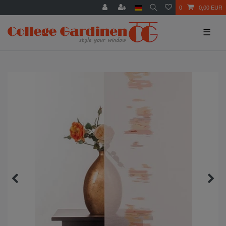
0
0,00 EUR
☰