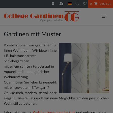
0
0,00 EUR
☰
Gardinen mit Muster
Kombinationen wie geschaffen für
Ihren Wohnraum. Wir bieten Ihnen
z.B. halbtransparente
Schiebegardinen
mit einem sanften Farbverlauf in
Aquarelloptik und natürlicher
Webmusterung.
Oder mögen Sie lieber Leinenoptik
mit eingewebtem Effektgarn?
Ob klassisch, modern, stilvoll oder
elegant. Unsere Sets eröffnen neue Möglichkeiten, den persönlichen
Wohnstil zu betonen.
Informationen zu:
Welche Länge brauche ich?
und entsprechende