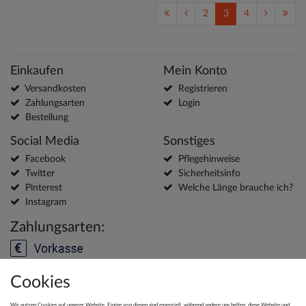
2
3
4
Einkaufen
Mein Konto
Versandkosten
Registrieren
Zahlungsarten
Login
Bestellung
Social Media
Sonstiges
Facebook
Pflegehinweise
Twitter
Sicherheitsinfo
Pinterest
Welche Länge brauche ich?
Instagram
Zahlungsarten:
Cookies
Versanddienstleister:
Wir nutzen Cookies auf unserer Website. Einige von diesen sind essenziell, während andere uns helfen, diese Website und