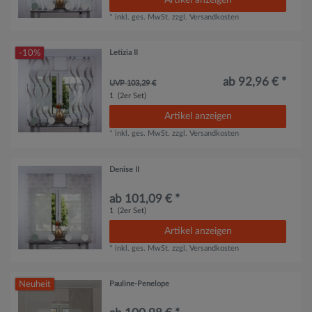
Artikel anzeigen
*
inkl. ges. MwSt.
zzgl.
Versandkosten
-10%
Letizia II
ab 92,96 € *
UVP 103,29 €
1
(2er Set)
Artikel anzeigen
*
inkl. ges. MwSt.
zzgl.
Versandkosten
Denise II
ab 101,09 € *
1
(2er Set)
Artikel anzeigen
*
inkl. ges. MwSt.
zzgl.
Versandkosten
Neuheit
Pauline-Penelope