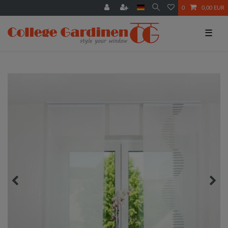
0
0,00 EUR
☰