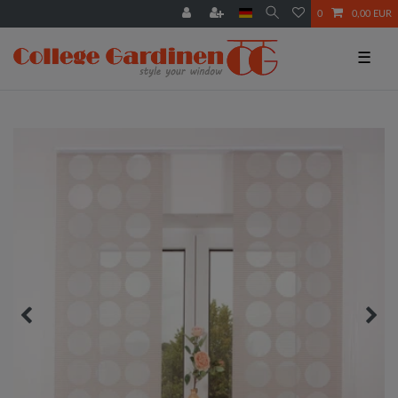
0
0,00 EUR
☰