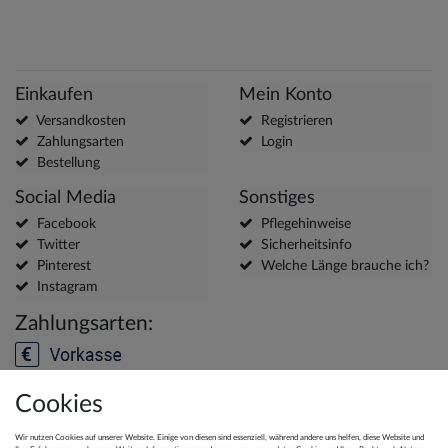
Einkaufen
Mein Konto
Versandkosten
Registrieren
Zahlungsarten
Login
Bestellung
Social Media
Sonstiges
Facebook
Pflegehinweise
Twitter
Sicherheitsinfo
Pinterest
Welche Länge brauche ich?
Instagram
Zahlungsarten:
Cookies
Versanddienstleister:
Wir nutzen Cookies auf unserer Website. Einige von diesen sind essenziell, während andere uns helfen, diese Website und