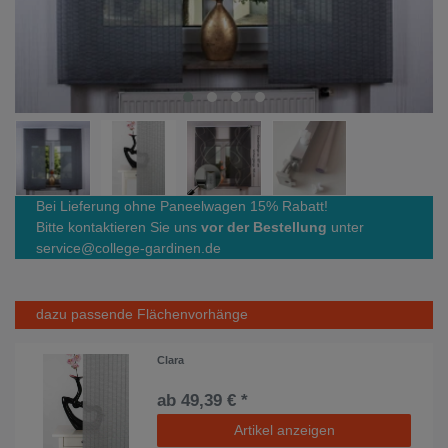
Bei Lieferung ohne Paneelwagen 15% Rabatt!
Bitte kontaktieren Sie uns
vor der Bestellung
unter
service@college-gardinen.de
dazu passende Flächenvorhänge
Clara
ab 49,39 € *
Artikel anzeigen