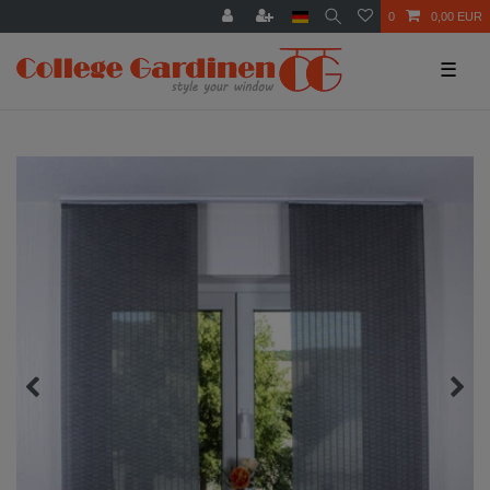
0
0,00 EUR
☰