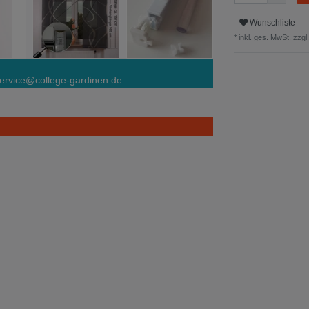
Wunschliste
* inkl. ges. MwSt. zzgl.
ervice@college-gardinen.de