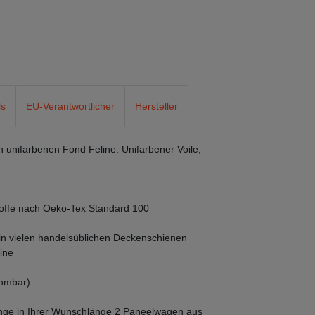
ls
EU-Verantwortlicher
Hersteller
en unifarbenen Fond Feline: Unifarbener Voile,
dstoffe nach Oeko-Tex Standard 100
in vielen handelsüblichen Deckenschienen
ine
ehmbar)
änge in Ihrer Wunschlänge 2 Paneelwagen aus