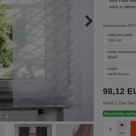
eine Falte wer
mich in dein
Artikelnummer
SETC
VORHANGLÄNGE
FARBE PANEELWA
FARBE
98,12 
Inhalt
1
(2er Set)
Kurzfristig verfü