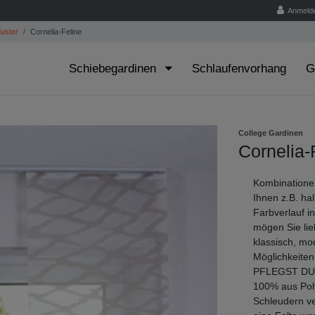
Anmeld
uster
Cornelia-Feline
Schiebegardinen
Schlaufenvorhang
G
College Gardinen
Cornelia-
Kombinationen
Ihnen z.B. ha
Farbverlauf i
mögen Sie lie
klassisch, mo
Möglichkeiten
PFLEGST DU MI
100% aus Poly
Schleudern ve