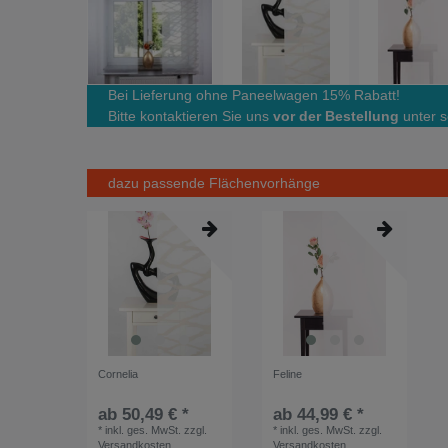
Bei Lieferung ohne Paneelwagen 15% Rabatt!
Bitte kontaktieren Sie uns
vor der Bestellung
unter s
dazu passende Flächenvorhänge
Cornelia
Feline
ab 50,49 € *
ab 44,99 € *
*
inkl. ges. MwSt.
zzgl.
*
inkl. ges. MwSt.
zzgl.
Versandkosten
Versandkosten