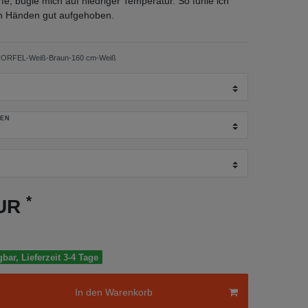
fe, bügle mich auf niedriger Temperatur. So fühle ich
en Händen gut aufgehoben.
ORFEL-Weiß-Braun-160 cm-Weiß
GEN
*
EUR
gbar, Lieferzeit 3-4 Tage
In den Warenkorb