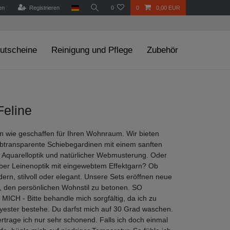
en
Registrieren
0
0
0,00 EUR
utscheine
Reinigung und Pflege
Zubehör
Feline
 wie geschaffen für Ihren Wohnraum. Wir bieten
lbtransparente Schiebegardinen mit einem sanften
n Aquarelloptik und natürlicher Webmusterung. Oder
ber Leinenoptik mit eingewebtem Effektgarn? Ob
dern, stilvoll oder elegant. Unsere Sets eröffnen neue
, den persönlichen Wohnstil zu betonen. SO
CH - Bitte behandle mich sorgfältig, da ich zu
ester bestehe. Du darfst mich auf 30 Grad waschen.
rtrage ich nur sehr schonend. Falls ich doch einmal