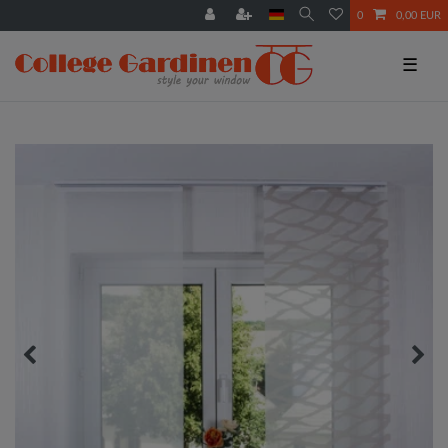
0
0,00 EUR
☰