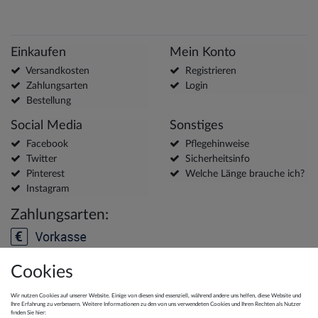
Einkaufen
Mein Konto
Versandkosten
Registrieren
Zahlungsarten
Login
Bestellung
Social Media
Sonstiges
Facebook
Pflegehinweise
Twitter
Sicherheitsinfo
Pinterest
Welche Länge brauche ich?
Instagram
Zahlungsarten:
Cookies
Versanddienstleister:
Wir nutzen Cookies auf unserer Website. Einige von diesen sind essenziell, während andere uns helfen, diese Website und
Ihre Erfahrung zu verbessern. Weitere Informationen zu den von uns verwendeten Cookies und Ihren Rechten als Nutzer
finden Sie hier: