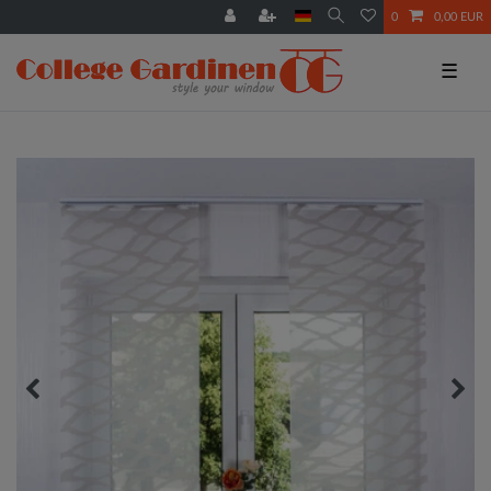
0
0,00 EUR
☰