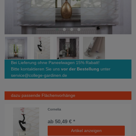
Bei Lieferung ohne Paneelwagen 15% Rabatt!
Bitte kontaktieren Sie uns
vor der Bestellung
unter
service@college-gardinen.de
dazu passende Flächenvorhänge
Cornelia
ab 50,49 € *
Artikel anzeigen