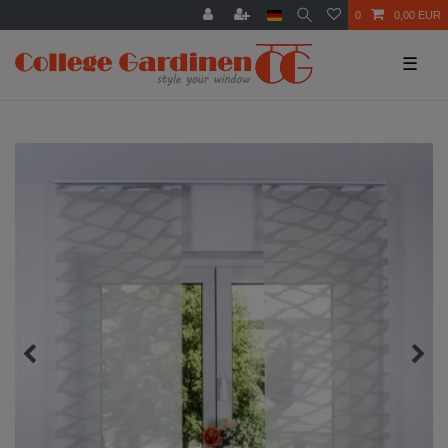
0
0,00 EUR
☰