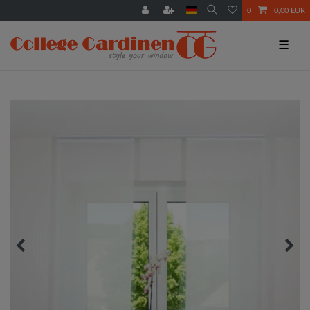
0
0,00 EUR
☰