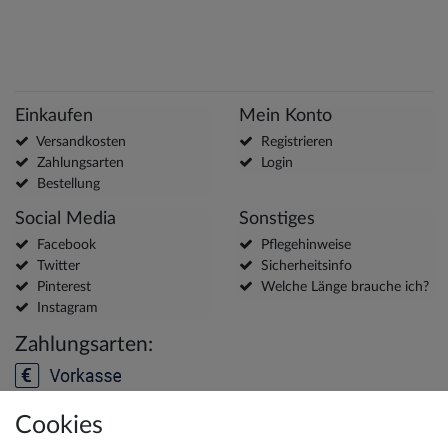
Einkaufen
Mein Konto
Versandkosten
Registrieren
Zahlungsarten
Login
Bestellung
Social Media
Sonstiges
Facebook
Pflegehinweise
Twitter
Sicherheitsinfo
Pinterest
Welche Länge brauche ich?
Instagram
Zahlungsarten:
Cookies