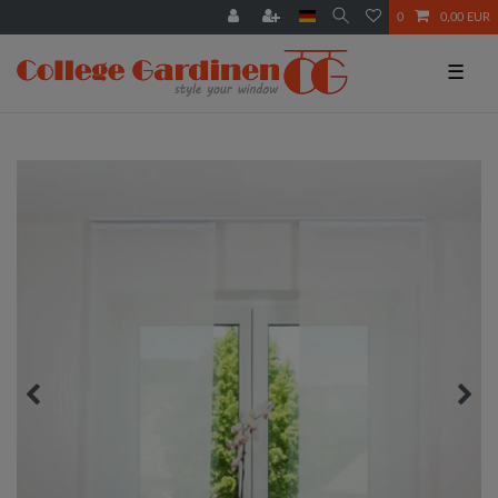
0
0,00 EUR
☰