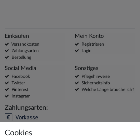
Einkaufen
Mein Konto
Versandkosten
Registrieren
Zahlungsarten
Login
Bestellung
Social Media
Sonstiges
Facebook
Pflegehinweise
Twitter
Sicherheitsinfo
Pinterest
Welche Länge brauche ich?
Instagram
Zahlungsarten:
Cookies