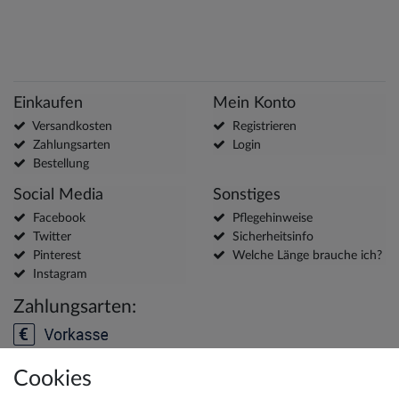
Einkaufen
Mein Konto
Versandkosten
Registrieren
Zahlungsarten
Login
Bestellung
Social Media
Sonstiges
Facebook
Pflegehinweise
Twitter
Sicherheitsinfo
Pinterest
Welche Länge brauche ich?
Instagram
Zahlungsarten:
Cookies