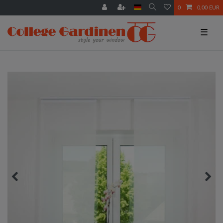
0
0,00 EUR
☰