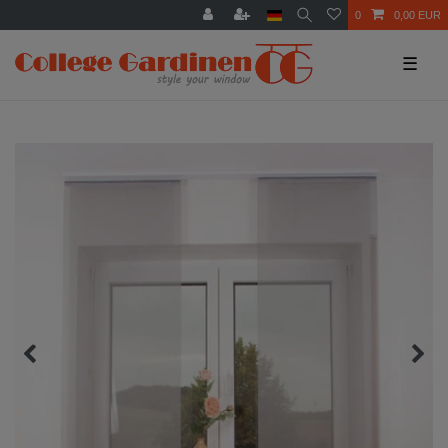
0
0,00 EUR
☰