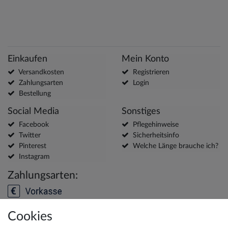
Einkaufen
Mein Konto
Versandkosten
Registrieren
Zahlungsarten
Login
Bestellung
Social Media
Sonstiges
Facebook
Pflegehinweise
Twitter
Sicherheitsinfo
Pinterest
Welche Länge brauche ich?
Instagram
Zahlungsarten:
Cookies