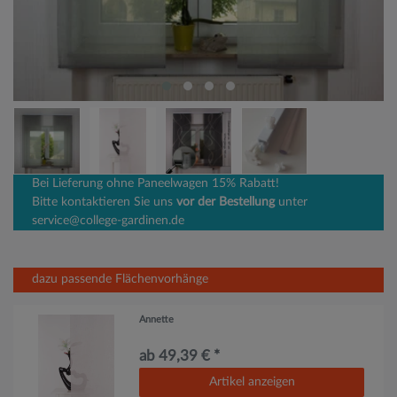
Bei Lieferung ohne Paneelwagen 15% Rabatt!
Bitte kontaktieren Sie uns
vor der Bestellung
unter
service@college-gardinen.de
dazu passende Flächenvorhänge
Annette
ab 49,39 € *
Artikel anzeigen