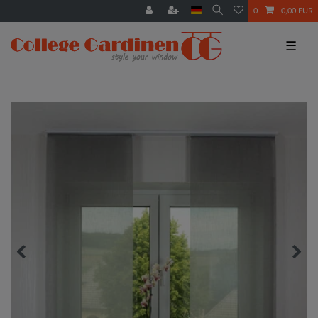
0
0,00 EUR
☰