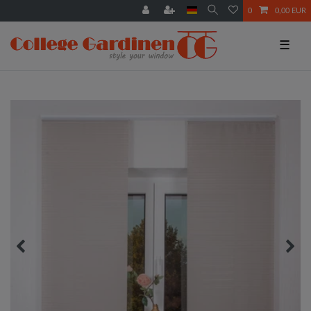
0
0,00 EUR
☰