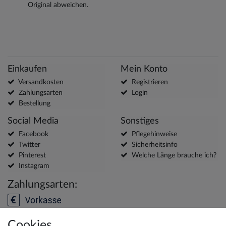
Original abweichen.
Einkaufen
Mein Konto
Versandkosten
Registrieren
Zahlungsarten
Login
Bestellung
Social Media
Sonstiges
Facebook
Pflegehinweise
Twitter
Sicherheitsinfo
Pinterest
Welche Länge brauche ich?
Instagram
Zahlungsarten:
Cookies