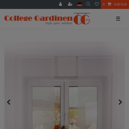
0
0,00 EUR
☰