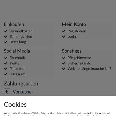
Einkaufen
Mein Konto
Versandkosten
Registrieren
Zahlungsarten
Login
Bestellung
Social Media
Sonstiges
Facebook
Pflegehinweise
Twitter
Sicherheitsinfo
Pinterest
Welche Länge brauche ich?
Instagram
Zahlungsarten:
Cookies
Versanddienstleister:
Wir nutzen Cookies auf unserer Website. Einige von diesen sind essenziell, während andere uns helfen, diese Website und