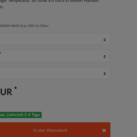
riger Temperatur. So fühle ich mich in deinen Händen
n.
IRAII-Weiß-Grau-200 cm-Silber
N
*
EUR
bar, Lieferzeit 3-4 Tage
In den Warenkorb