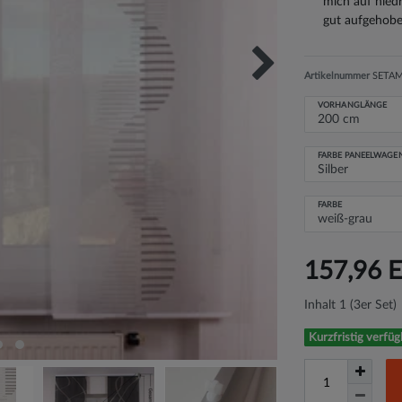
mich auf nied
gut aufgehobe
Artikelnummer
SETAMA
VORHANGLÄNGE
FARBE PANEELWAGE
FARBE
157,96 
Inhalt
1
(3er Set)
Kurzfristig verfüg