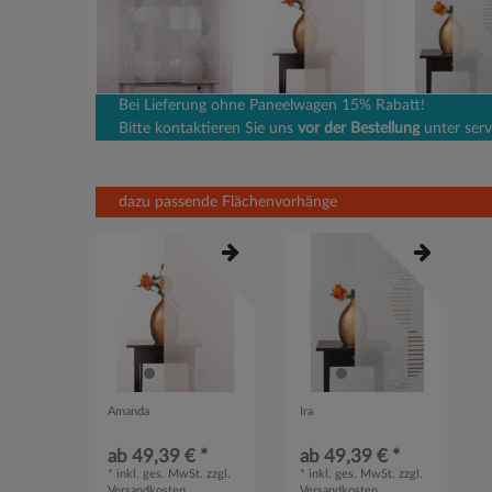
Bei Lieferung ohne Paneelwagen 15% Rabatt!
Bitte kontaktieren Sie uns
vor der Bestellung
unter serv
dazu passende Flächenvorhänge
Amanda
Ira
ab 49,39 € *
ab 49,39 € *
*
inkl. ges. MwSt.
zzgl.
*
inkl. ges. MwSt.
zzgl.
Versandkosten
Versandkosten