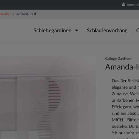
Anmeld
 Muster
Amanda-Ira II
Schiebegardinen
Schlaufenvorhang
G
College Gardinen
Amanda-Ir
Das 3er Set is
elegante und m
Zuhause. Well
unifarbenen F
Effektgarn, wi
sind ein abso
MICH - Bitte b
bestehe. Du d
ich nur sehr s