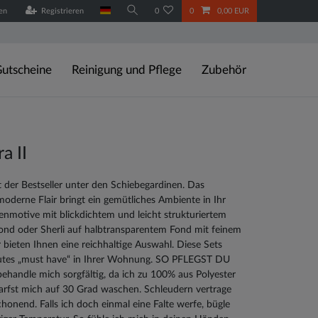
en
Registrieren
0
0
0,00 EUR
utscheine
Reinigung und Pflege
Zubehör
a II
t der Bestseller unter den Schiebegardinen. Das
oderne Flair bringt ein gemütliches Ambiente in Ihr
enmotive mit blickdichtem und leicht strukturiertem
ond oder Sherli auf halbtransparentem Fond mit feinem
r bieten Ihnen eine reichhaltige Auswahl. Diese Sets
lutes „must have“ in Ihrer Wohnung. SO PFLEGST DU
ehandle mich sorgfältig, da ich zu 100% aus Polyester
arfst mich auf 30 Grad waschen. Schleudern vertrage
chonend. Falls ich doch einmal eine Falte werfe, bügle