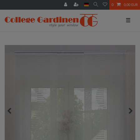
0
0,00 EUR
☰