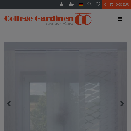
0
0,00 EUR
☰