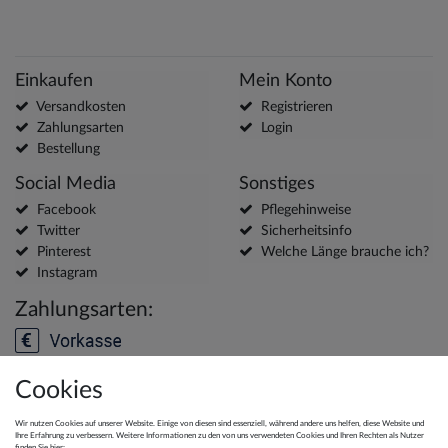
Einkaufen
Mein Konto
Versandkosten
Registrieren
Zahlungsarten
Login
Bestellung
Social Media
Sonstiges
Facebook
Pflegehinweise
Twitter
Sicherheitsinfo
Pinterest
Welche Länge brauche ich?
Instagram
Zahlungsarten:
Cookies
Versanddienstleister:
Wir nutzen Cookies auf unserer Website. Einige von diesen sind essenziell, während andere uns helfen, diese Website und
Ihre Erfahrung zu verbessern. Weitere Informationen zu den von uns verwendeten Cookies und Ihren Rechten als Nutzer
finden Sie hier: