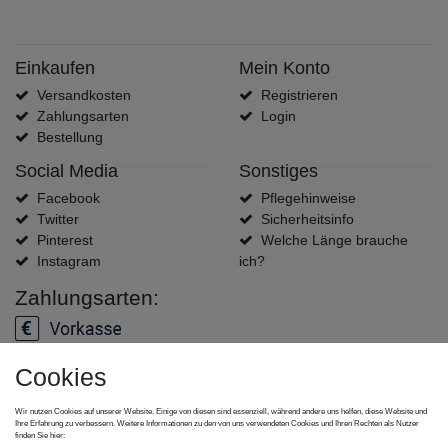
Einkaufen
Mein Konto
Versandkosten
Registrieren
Zahlungsarten
Login
Bestellung
Social Media
Sonstiges
Facebook
Pflegehinweise
Twitter
Sicherheitsinfo
Pinterest
Welche Länge brauche
Instagram
ich?
Zahlungsarten:
Cookies
Versanddienstleister:
Wir nutzen Cookies auf unserer Website. Einige von diesen sind essenziell, während andere uns helfen, diese Website und
Ihre Erfahrung zu verbessern. Weitere Informationen zu den von uns verwendeten Cookies und Ihren Rechten als Nutzer
finden Sie hier: