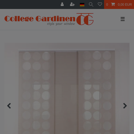
0
0,00 EUR
☰