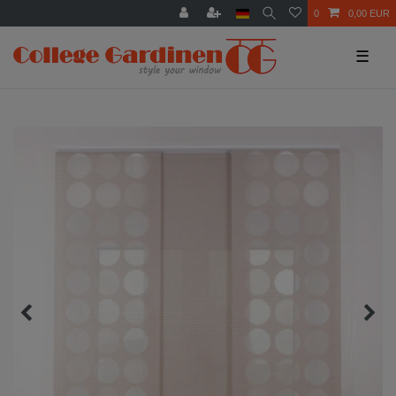
0
0,00 EUR
☰