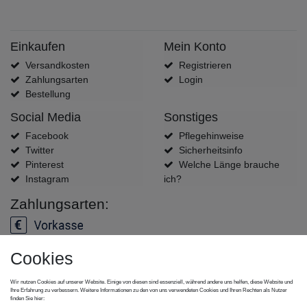
Einkaufen
Mein Konto
Versandkosten
Registrieren
Zahlungsarten
Login
Bestellung
Social Media
Sonstiges
Facebook
Pflegehinweise
Twitter
Sicherheitsinfo
Pinterest
Welche Länge brauche
Instagram
ich?
Zahlungsarten:
Cookies
Versanddienstleister:
Wir nutzen Cookies auf unserer Website. Einige von diesen sind essenziell, während andere uns helfen, diese Website und
Ihre Erfahrung zu verbessern. Weitere Informationen zu den von uns verwendeten Cookies und Ihren Rechten als Nutzer
finden Sie hier: