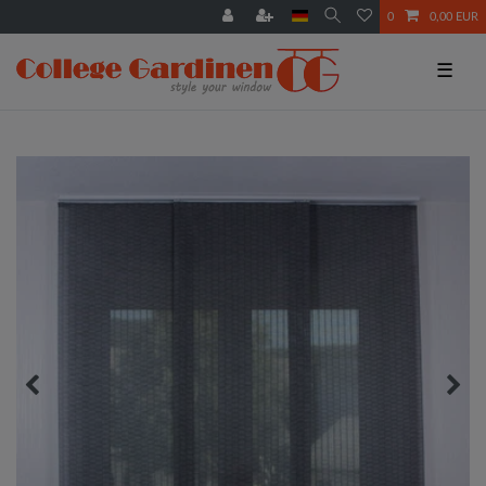
0
0,00 EUR
☰