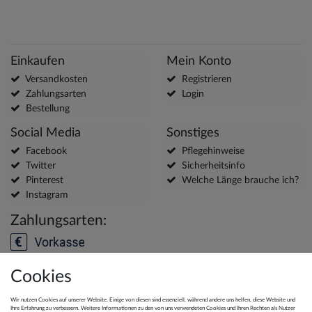
Einkaufen
Mein Konto
Versandkosten
Registrieren
Zahlungsarten
Login
Bestellung
Social Media
Sonstiges
Facebook
Pflegehinweise
Twitter
Sicherheitsinfo
Pinterest
Welche Länge brauche ich?
Instagram
Zahlungsarten:
Cookies
Versanddienstleister:
Wir nutzen Cookies auf unserer Website. Einige von diesen sind essenziell, während andere uns helfen, diese Website und
Ihre Erfahrung zu verbessern. Weitere Informationen zu den von uns verwendeten Cookies und Ihren Rechten als Nutzer