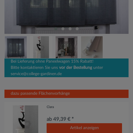
Bei Lieferung ohne Paneelwagen 15% Rabatt!
Bitte kontaktieren Sie uns
vor der Bestellung
unter
service@college-gardinen.de
dazu passende Flächenvorhänge
Clara
ab 49,39 € *
Artikel anzeigen