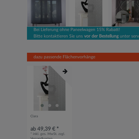
Bei Lieferung ohne Paneelwagen 15% Rabatt!
Bitte kontaktieren Sie uns
vor der Bestellung
unter serv
dazu passende Flächenvorhänge
Clara
ab 49,39 € *
*
inkl. ges. MwSt.
zzgl.
Versandkosten