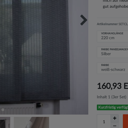
mich auf nied
gut aufgehobe
Artikelnummer
SETCLA
VORHANGLÄNGE
FARBE PANEELWAGE
FARBE
160,93 
Inhalt
1
(3er Set)
Kurzfristig verfüg