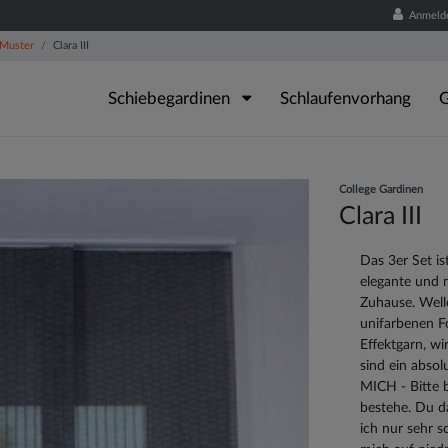
Anmeld
 Muster
Clara III
Schiebegardinen
Schlaufenvorhang
G
College Gardinen
Clara III
Das 3er Set is
elegante und m
Zuhause. Well
unifarbenen F
Effektgarn, wi
sind ein abso
MICH - Bitte b
bestehe. Du d
ich nur sehr s