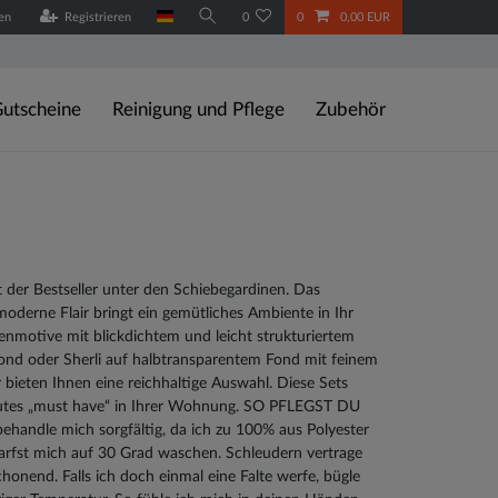
en
Registrieren
0
0
0,00 EUR
utscheine
Reinigung und Pflege
Zubehör
t der Bestseller unter den Schiebegardinen. Das
oderne Flair bringt ein gemütliches Ambiente in Ihr
enmotive mit blickdichtem und leicht strukturiertem
ond oder Sherli auf halbtransparentem Fond mit feinem
r bieten Ihnen eine reichhaltige Auswahl. Diese Sets
lutes „must have“ in Ihrer Wohnung. SO PFLEGST DU
ehandle mich sorgfältig, da ich zu 100% aus Polyester
arfst mich auf 30 Grad waschen. Schleudern vertrage
chonend. Falls ich doch einmal eine Falte werfe, bügle