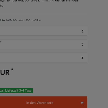
riger Temperatur. So fühle ich mich in deinen Händen
n.
RAIII-Weiß-Schwarz-220 cm-Silber
N
*
EUR
bar, Lieferzeit 3-4 Tage
In den Warenkorb