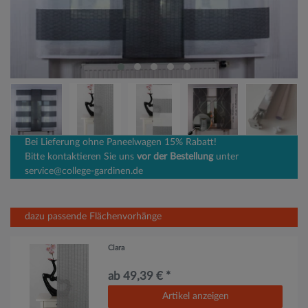
Bei Lieferung ohne Paneelwagen 15% Rabatt!
Bitte kontaktieren Sie uns
vor der Bestellung
unter
service@college-gardinen.de
dazu passende Flächenvorhänge
Clara
ab 49,39 € *
Artikel anzeigen