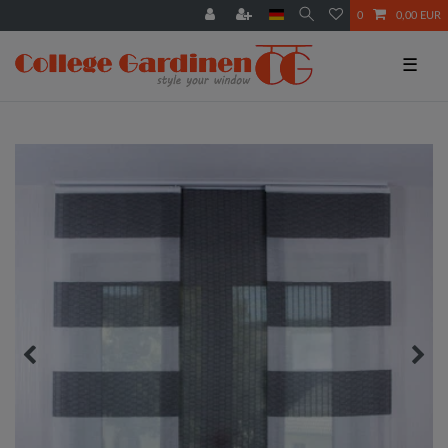
0
0,00 EUR
☰