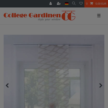
0
0,00 EUR
☰