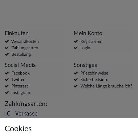
Einkaufen
Mein Konto
Versandkosten
Registrieren
Zahlungsarten
Login
Bestellung
Social Media
Sonstiges
Facebook
Pflegehinweise
Twitter
Sicherheitsinfo
Pinterest
Welche Länge brauche ich?
Instagram
Zahlungsarten:
Cookies
Versanddienstleister: