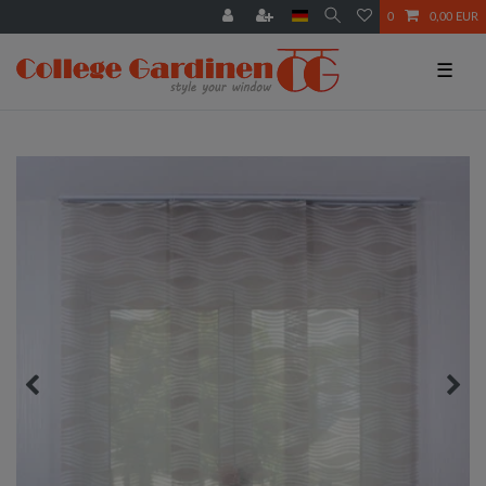
0
0,00 EUR
☰