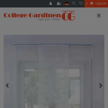
0
0,00 EUR
☰