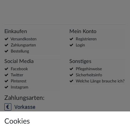
Einkaufen
Mein Konto
Versandkosten
Registrieren
Zahlungsarten
Login
Bestellung
Social Media
Sonstiges
Facebook
Pflegehinweise
Twitter
Sicherheitsinfo
Pinterest
Welche Länge brauche ich?
Instagram
Zahlungsarten:
Cookies
Versanddienstleister: