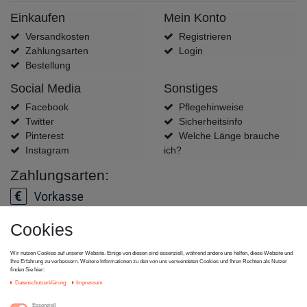
Einkaufen
Mein Konto
Versandkosten
Registrieren
Zahlungsarten
Login
Bestellung
Social Media
Sonstiges
Facebook
Pflegehinweise
Twitter
Sicherheitsinfo
Pinterest
Welche Länge brauche
Instagram
ich?
Zahlungsarten:
Cookies
Versanddienstleister:
Wir nutzen Cookies auf unserer Website. Einige von diesen sind essenziell, während andere uns helfen, diese Website und
Ihre Erfahrung zu verbessern. Weitere Informationen zu den von uns verwendeten Cookies und Ihren Rechten als Nutzer
finden Sie hier:
Daten­schutz­erklärung
Impressum
Essenziell