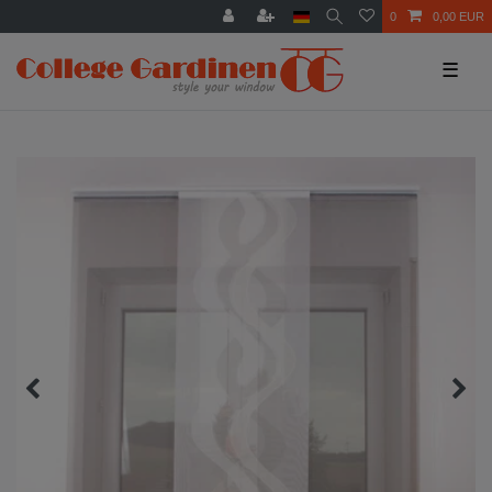
0
0,00 EUR
☰