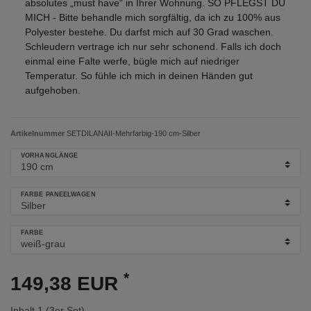
absolutes „must have“ in Ihrer Wohnung. SO PFLEGST DU
MICH - Bitte behandle mich sorgfältig, da ich zu 100% aus
Polyester bestehe. Du darfst mich auf 30 Grad waschen.
Schleudern vertrage ich nur sehr schonend. Falls ich doch
einmal eine Falte werfe, bügle mich auf niedriger
Temperatur. So fühle ich mich in deinen Händen gut
aufgehoben.
Artikelnummer
SETDILANAII-Mehrfarbig-190 cm-Silber
VORHANGLÄNGE
FARBE PANEELWAGEN
FARBE
*
149,38 EUR
Inhalt
1
(3er Set)