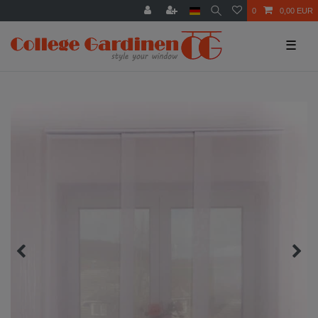
0
0,00 EUR
☰