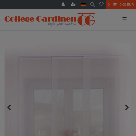
0
0,00 EUR
☰