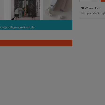
Wunschliste
* inkl. ges. MwSt. zzgl
ice@college-gardinen.de