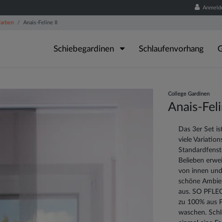
Anmeld
farben
Anais-Feline II
Schiebegardinen
Schlaufenvorhang
G
College Gardinen
Anais-Feli
Das 3er Set is
viele Variatio
Standardfenst
Belieben erwei
von innen und
schöne Ambien
aus. SO PFLEG
zu 100% aus P
waschen. Schl