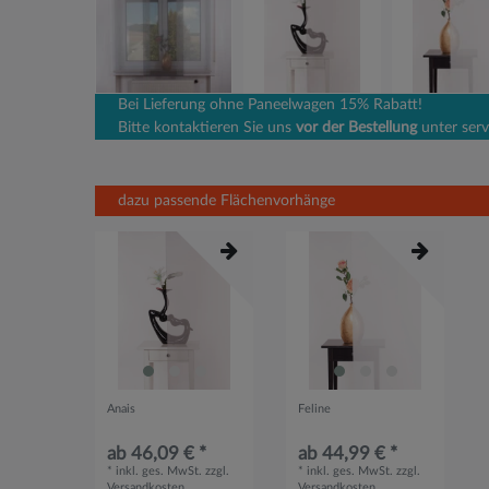
Bei Lieferung ohne Paneelwagen 15% Rabatt!
Bitte kontaktieren Sie uns
vor der Bestellung
unter serv
dazu passende Flächenvorhänge
Anais
Feline
ab 46,09 € *
ab 44,99 € *
*
inkl. ges. MwSt.
zzgl.
*
inkl. ges. MwSt.
zzgl.
Versandkosten
Versandkosten