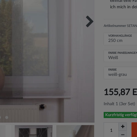
einmal eine Fa
ich mich in d
Artikelnummer
SETAN
VORHANGLÄNGE
FARBE PANEELWAGE
FARBE
155,87 
Inhalt
1
(3er Set)
Kurzfristig verfüg