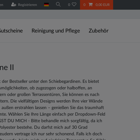
en
Registrieren
0
0
0,00 EUR
utscheine
Reinigung und Pflege
Zubehör
ne II
t der Bestseller unter den Schiebegardinen. Es bietet
nsmöglichkeiten, ob zugezogen oder halboffen, an
ern oder großen Terrassentüren, Sie können es nach
tern. Die vielfältigen Designs werden Ihre vier Wände
 außen erstrahlen lassen – genießen Sie das traumhaft
te. Wählen Sie Ihre Länge einfach per Dropdown-Feld
ST DU MICH - Bitte behandle mich sorgfältig, da ich
olyester bestehe. Du darfst mich auf 30 Grad
eudern vertrage ich nur sehr schonend. Falls ich doch