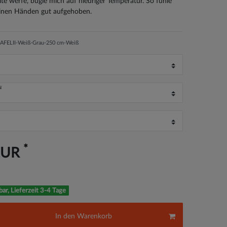
lte werfe, bügle mich auf niedriger Temperatur. So fühle
einen Händen gut aufgehoben.
AFELII-Weiß-Grau-250 cm-Weiß
N
*
EUR
bar, Lieferzeit 3-4 Tage
In den Warenkorb