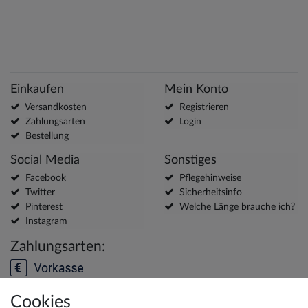
Einkaufen
Mein Konto
Versandkosten
Registrieren
Zahlungsarten
Login
Bestellung
Social Media
Sonstiges
Facebook
Pflegehinweise
Twitter
Sicherheitsinfo
Pinterest
Welche Länge brauche ich?
Instagram
Zahlungsarten:
Cookies