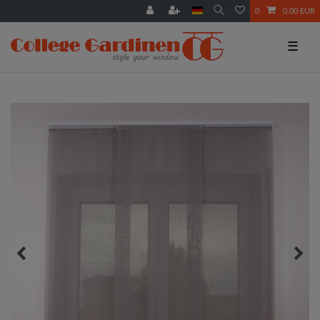
0
0,00 EUR
☰