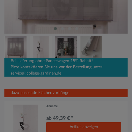
Bei Lieferung ohne Paneelwagen 15% Rabatt!
Bitte kontaktieren Sie uns
vor der Bestellung
unter
service@college-gardinen.de
dazu passende Flächenvorhänge
Annette
ab 49,39 € *
Artikel anzeigen