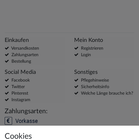
Einkaufen
Mein Konto
Versandkosten
Registrieren
Zahlungsarten
Login
Bestellung
Social Media
Sonstiges
Facebook
Pflegehinweise
Twitter
Sicherheitsinfo
Pinterest
Welche Länge brauche ich?
Instagram
Zahlungsarten:
Cookies