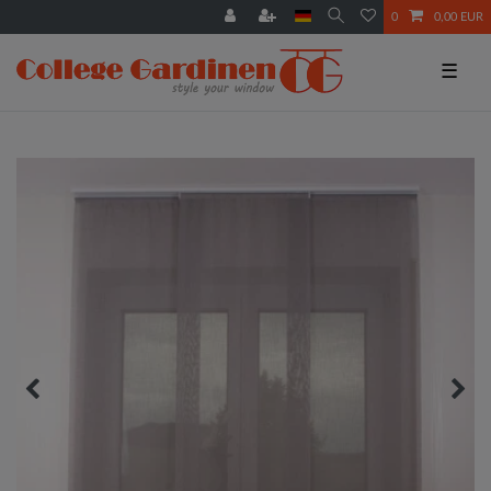
0
0,00 EUR
☰