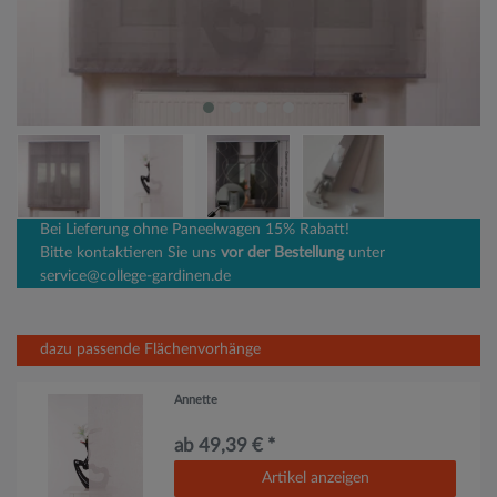
Bei Lieferung ohne Paneelwagen 15% Rabatt!
Bitte kontaktieren Sie uns
vor der Bestellung
unter
service@college-gardinen.de
dazu passende Flächenvorhänge
Annette
ab 49,39 € *
Artikel anzeigen