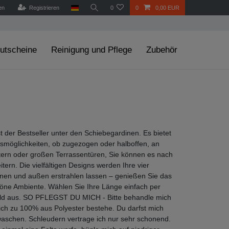
en
Registrieren
0
0
0,00 EUR
utscheine
Reinigung und Pflege
Zubehör
st der Bestseller unter den Schiebegardinen. Es bietet
onsmöglichkeiten, ob zugezogen oder halboffen, an
ern oder großen Terrassentüren, Sie können es nach
tern. Die vielfältigen Designs werden Ihre vier
nen und außen erstrahlen lassen – genießen Sie das
öne Ambiente. Wählen Sie Ihre Länge einfach per
d aus. SO PFLEGST DU MICH - Bitte behandle mich
a ich zu 100% aus Polyester bestehe. Du darfst mich
aschen. Schleudern vertrage ich nur sehr schonend.