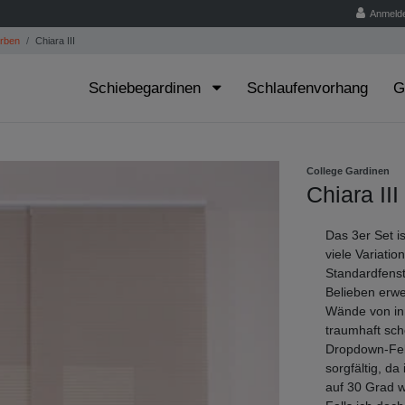
Anmeld
arben
Chiara III
Schiebegardinen
Schlaufenvorhang
G
College Gardinen
Chiara III
Das 3er Set i
viele Variati
Standardfenst
Belieben erwei
Wände von in
traumhaft sch
Dropdown-Fel
sorgfältig, d
auf 30 Grad w