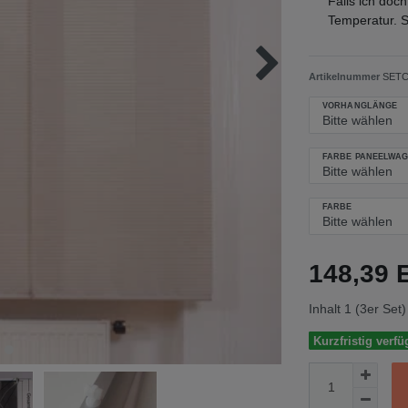
Falls ich doch
Temperatur. S
Artikelnummer
SETCH
VORHANGLÄNGE
FARBE PANEELWA
FARBE
148,39
Inhalt
1
(3er Set)
Kurzfristig verfü