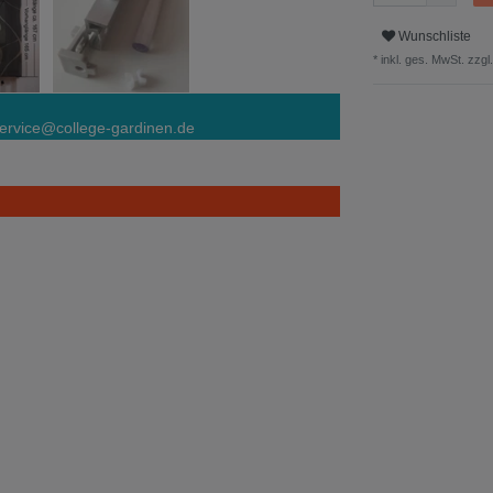
Wunschliste
* inkl. ges. MwSt. zzgl.
ervice@college-gardinen.de