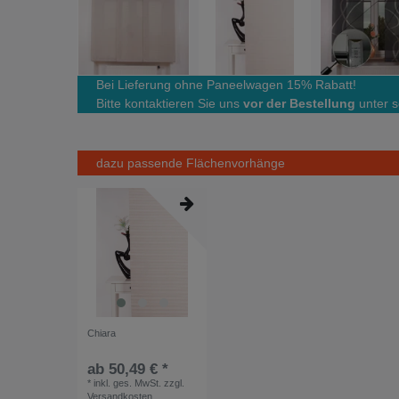
Bei Lieferung ohne Paneelwagen 15% Rabatt!
Bitte kontaktieren Sie uns
vor der Bestellung
unter s
dazu passende Flächenvorhänge
Chiara
ab 50,49 € *
*
inkl. ges. MwSt.
zzgl.
Versandkosten