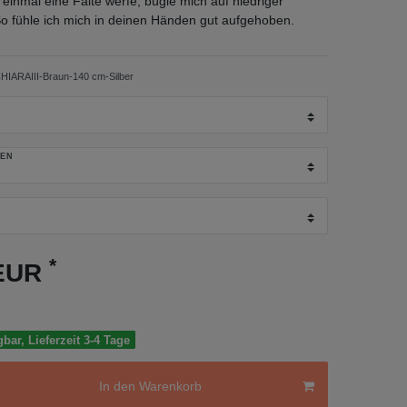
 einmal eine Falte werfe, bügle mich auf niedriger
o fühle ich mich in deinen Händen gut aufgehoben.
IARAIII-Braun-140 cm-Silber
GEN
*
 EUR
gbar, Lieferzeit 3-4 Tage
In den Warenkorb