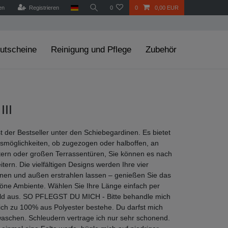
en
Registrieren
0
0
0,00 EUR
utscheine
Reinigung und Pflege
Zubehör
III
st der Bestseller unter den Schiebegardinen. Es bietet
onsmöglichkeiten, ob zugezogen oder halboffen, an
ern oder großen Terrassentüren, Sie können es nach
tern. Die vielfältigen Designs werden Ihre vier
nen und außen erstrahlen lassen – genießen Sie das
öne Ambiente. Wählen Sie Ihre Länge einfach per
d aus. SO PFLEGST DU MICH - Bitte behandle mich
a ich zu 100% aus Polyester bestehe. Du darfst mich
aschen. Schleudern vertrage ich nur sehr schonend.