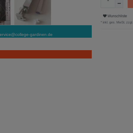
Wunschliste
* inkl. ges. MwSt. zzgl.
ervice@college-gardinen.de