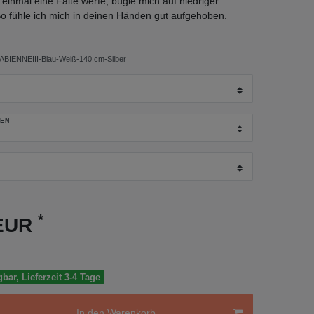
 einmal eine Falte werfe, bügle mich auf niedriger
o fühle ich mich in deinen Händen gut aufgehoben.
BIENNEIII-Blau-Weiß-140 cm-Silber
GEN
*
 EUR
gbar, Lieferzeit 3-4 Tage
In den Warenkorb