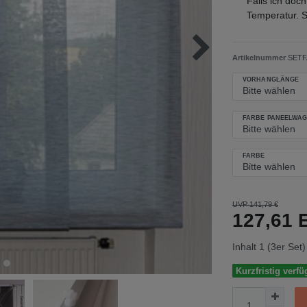
Falls ich doch
Temperatur. S
Artikelnummer
SETFA
VORHANGLÄNGE
FARBE PANEELWA
FARBE
UVP 141,79 €
127,61
Inhalt
1
(3er Set)
Kurzfristig verfü