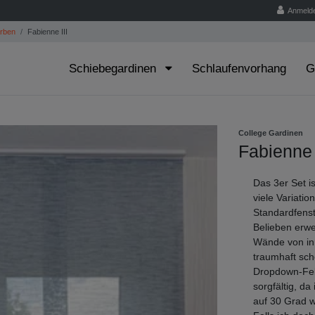
Anmeld
arben
Fabienne III
Schiebegardinen
Schlaufenvorhang
G
College Gardinen
Fabienne 
Das 3er Set i
viele Variati
Standardfenst
Belieben erwei
Wände von in
traumhaft sch
Dropdown-Fel
sorgfältig, d
auf 30 Grad w