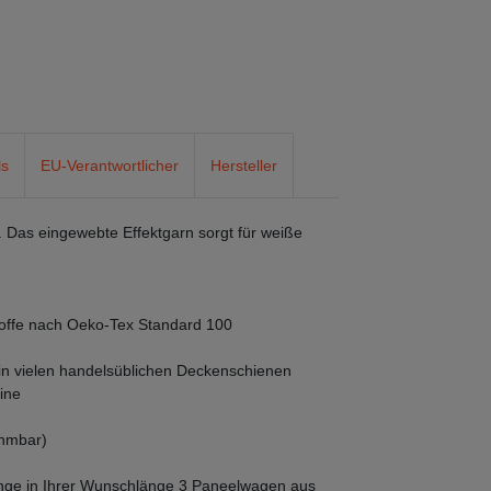
ls
EU-Verantwortlicher
Hersteller
. Das eingewebte Effektgarn sorgt für weiße
dstoffe nach Oeko-Tex Standard 100
in vielen handelsüblichen Deckenschienen
ine
ehmbar)
änge in Ihrer Wunschlänge 3 Paneelwagen aus