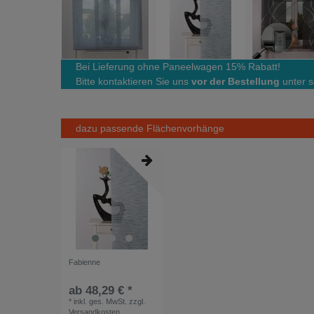
Bei Lieferung ohne Paneelwagen 15% Rabatt!
Bitte kontaktieren Sie uns
vor der Bestellung
unter s
dazu passende Flächenvorhänge
Fabienne
ab 48,29 € *
*
inkl. ges. MwSt.
zzgl.
Versandkosten