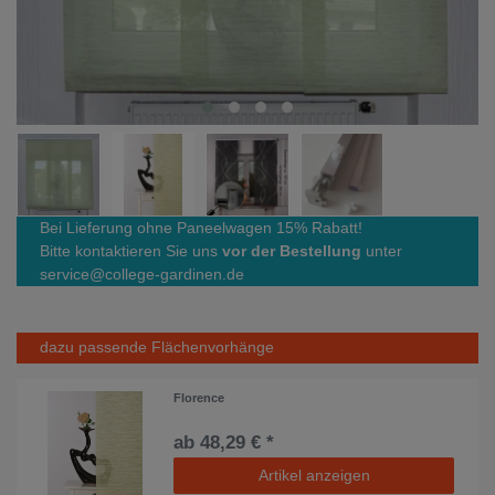
Bei Lieferung ohne Paneelwagen 15% Rabatt!
Bitte kontaktieren Sie uns
vor der Bestellung
unter
service@college-gardinen.de
dazu passende Flächenvorhänge
Florence
ab 48,29 € *
Artikel anzeigen