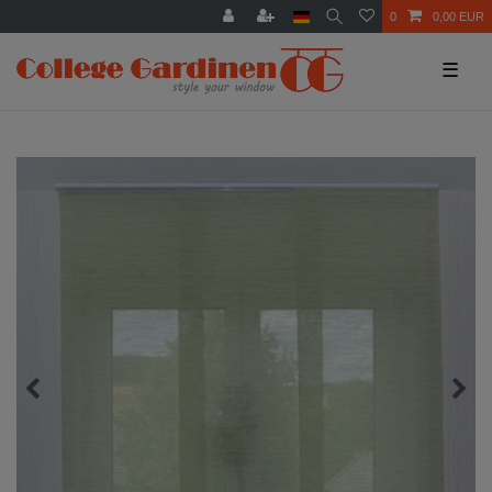
0
0,00 EUR
☰