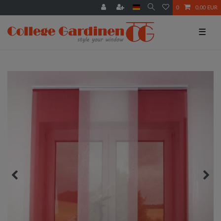
0
0,00 EUR
☰