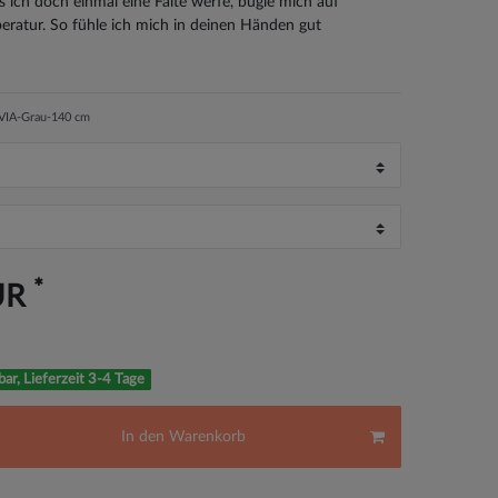
s ich doch einmal eine Falte werfe, bügle mich auf
eratur. So fühle ich mich in deinen Händen gut
VIA-Grau-140 cm
*
UR
bar, Lieferzeit 3-4 Tage
In den Warenkorb