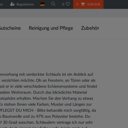
en
Registrieren
0
0
0,00 EUR
utscheine
Reinigung und Pflege
Zubehör
nvorhang mit verdeckter Schlaufe ist ein Anblick auf
 verzichten möchte. Ob an Fenstern, an Türen oder als
sst er in viele verschiedene Schienensysteme und findet
n jedem Wohnraum. Durch das blickdichte Material
ivatsphäre erhalten. Machen Sie den Vorhang zu etwas
s stehen Ihnen viele Farben, Muster und Längen zur
FLEGST DU MICH - Bitte behandle mich sorgfältig, da
s Baumwolle und zu 47% aus Polyester bestehe. Du
uf 30 Grad waschen. Schleudern vertrage ich nur sehr