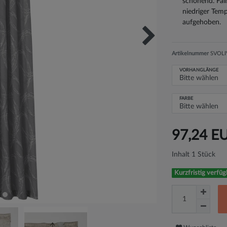
schonend. Fall
niedriger Temp
aufgehoben.
Artikelnummer
SVOLI
VORHANGLÄNGE
FARBE
97,24 E
Inhalt
1
Stück
Kurzfristig verfüg