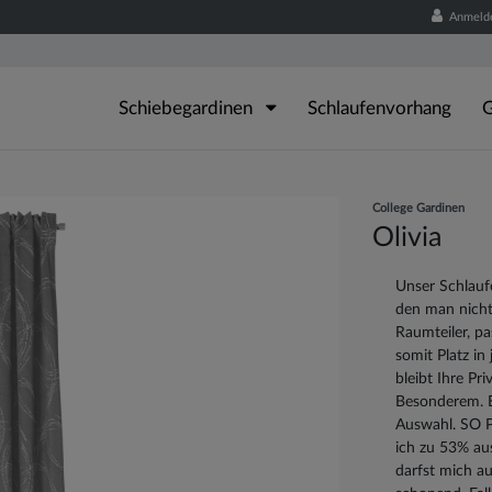
Anmeld
Schiebegardinen
Schlaufenvorhang
G
College Gardinen
Olivia
Unser Schlaufe
den man nicht
Raumteiler, pa
somit Platz i
bleibt Ihre Pr
Besonderem. E
Auswahl. SO P
ich zu 53% au
darfst mich a