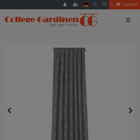
0
0,00 EUR
☰